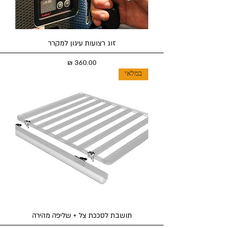
זוג רצועות עיגון למקרר
מחיר
במלאי
תושבת לסככת צל + שליפה מהירה