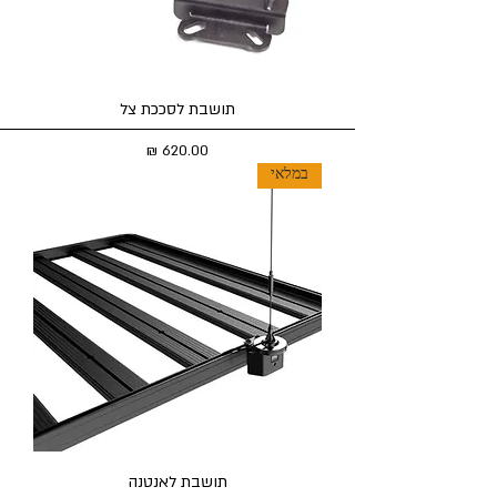
תושבת לסככת צל
מחיר
במלאי
תושבת לאנטנה