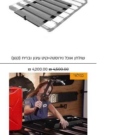
שולחן אוכל נירוסטה+קיט עיגון ובריח (קטן)
מחיר רגיל
מחיר מבצע
במלאי