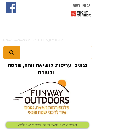
יבואן רשמי
להתייעצות חיגו
054-3454599
.גגונים ועריסות לנשיאה נוחה, שקטה
ובטוחה
סקירה של יואב קווה חברת שבילים