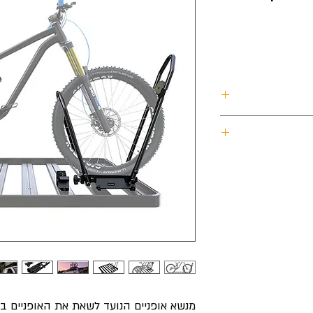
ר
ע
ניים של Front Runner מאפשרת לך לצאת לסינגל
אך בצורה הבטוחה
חד לנעילת המזלג הקדמי
היתרון של שיטת המסילות פרי פיתוחה של Front Runner הוא
 מקום לעיגון מוצריי
 זוג אופניים נוסף.
 התקנה מבית Front Runner מכילה הוראות התקנה
ם הדרושים להרכבה.
מנשא אופניים הנועד לשאת את האופניים 