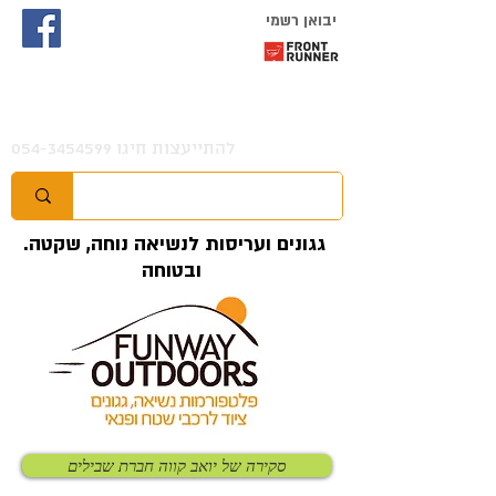
יבואן רשמי
להתייעצות חיגו
054-3454599
.גגונים ועריסות לנשיאה נוחה, שקטה
ובטוחה
סקירה של יואב קווה חברת שבילים