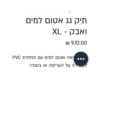
תיק גג אטום למים
ואבק - XL
מחיר
תיק נשיאה אטום למים עם תחתית PVC
לקשירה על העריסה או בטנדר.
ידיות נשיאה נוחות להעמסה ונשיאה אל
פתח האוהל.
טבעות עיגון אינטגרליות לרצועות.
תיאור פריט
צימיגג מידה XL
נתונים טכניים
תיק מוגן מים ואבק העשוי מקורדורה 600D עם הגנת